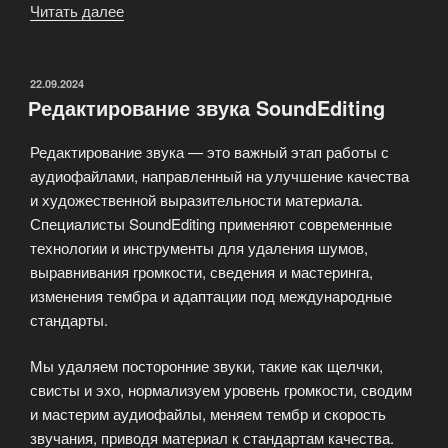
Читать далее
«Профессиональные
услуги
сведения
и
ОПУБЛИКОВАНО
22.09.2024
Редактирование звука SoundEditing
мастеринга
музыкального
Редактирование звука — это важный этап работы с
материала»
аудиофайлами, направленный на улучшение качества
и художественной выразительности материала.
Специалисты SoundEditing применяют современные
технологии и инструменты для удаления шумов,
выравнивания громкости, сведения и мастеринга,
изменения тембра и адаптации под международные
стандарты.
Мы удаляем посторонние звуки, такие как щелчки,
свисты и эхо, нормализуем уровень громкости, сводим
и мастерим аудиофайлы, меняем тембр и скорость
звучания, приводя материал к стандартам качества.