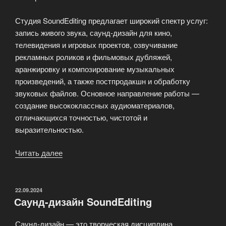
Студия SoundEditing предлагает широкий спектр услуг:
запись живого звука, саунд-дизайн для кино,
телевидения и игровых проектов, озвучивание
рекламных роликов и фильмовых дубляжей,
аранжировку и композирование музыкальных
произведений, а также постпродакшн и обработку
звуковых файлов. Основное направление работы —
создание высококлассных аудиоматериалов,
отличающихся точностью, чистотой и
выразительностью.
Читать далее
«Услуги
студии
звукозаписи»
ОПУБЛИКОВАНО
22.09.2024
Саунд-дизайн SoundEditing
Саунд-дизайн — это творческая дисциплина,