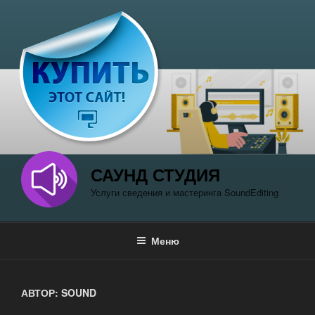
Перейти
к
содержимому
САУНД СТУДИЯ
Услуги сведения и мастеринга SoundEditing
Меню
АВТОР:
SOUND