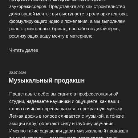
звукорежиссеров. Представьте это как строительство
дома вашей мечты: вы выступаете в роли архитектора,
формулирующего идею и пожелания, а мы выполняем
роль строительных бригад, прорабов и дизайнеров,
реализующих вашу мечту в материале.
Читать далее
«Песня
под
ключ»
ОПУБЛИКОВАНО
22.07.2024
Музыкальный продакшн
Представьте себе: вы сидите в профессиональной
студии, надеваете наушники и ощущаете, как ваши
слова начинают превращаться в прекрасную музыку.
Легкая дрожь в голосе сливается с музыкой, а тонкие
эмоции вдруг обретают силу и глубину звучания.
Именно такие ощущения дарит музыкальный продакшн
в нашей студии — возможность запечатлеть ваши