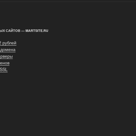
ЫХ САЙТОВ — MARTSITE.RU
2 рублей
 домена
ерверы
енов
 SSL