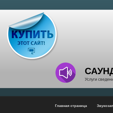
Перейти
к
содержимому
САУН
Услуги сведени
Главная страница
Звукозап