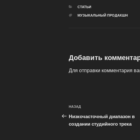
РУБРИКИ
СТАТЬИ
МЕТКИ
МУЗЫКАЛЬНЫЙ ПРОДАКШН
Добавить коммента
Для отправки комментария в
Навигация
Предыдущая
НАЗАД
по
запись:
Низкочасточный диапазон в
записям
создании студийного трека