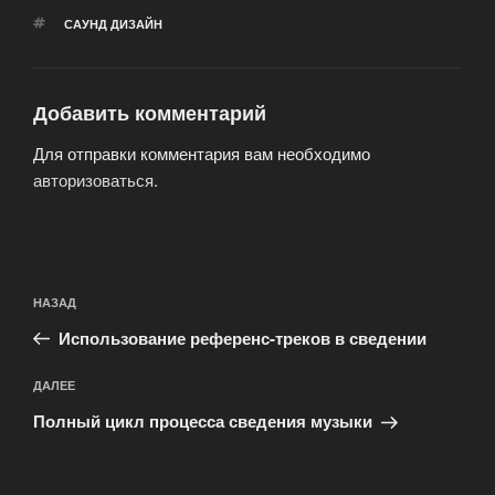
МЕТКИ
САУНД ДИЗАЙН
Добавить комментарий
Для отправки комментария вам необходимо
авторизоваться
.
Навигация
Предыдущая
НАЗАД
по
запись:
записям
Использование референс-треков в сведении
Следующая
ДАЛЕЕ
запись
Полный цикл процесса сведения музыки