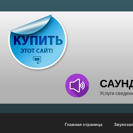
Перейти
к
содержимому
САУН
Услуги сведени
Главная страница
Звукозап