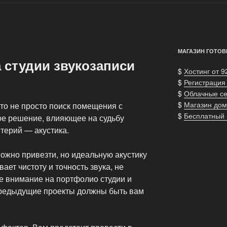
МАГАЗИН ГОТОВ
 студии звукозаписи
$
Хостинг от 9
$
Регистрация
$
Облачные с
$
Магазин дом
то не просто поиск помещения с
$
Бесплатный
ое решение, влияющее на судьбу
терий — акустика.
жно привезти, но идеальную акустику
ает чистоту и точность звука, не
те внимание на портфолио студии и
предыдущие проекты должны быть вам