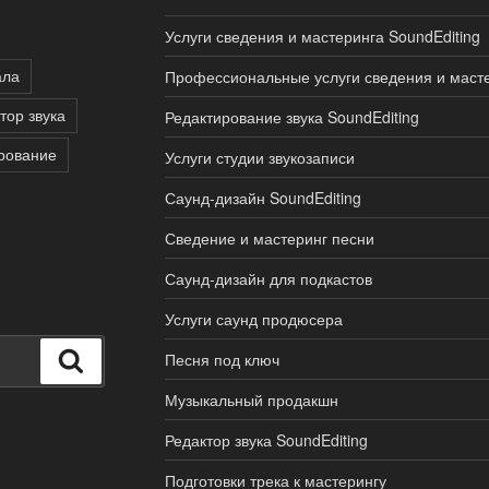
Услуги сведения и мастеринга SoundEditing
ала
Профессиональные услуги сведения и маст
тор звука
Редактирование звука SoundEditing
рование
Услуги студии звукозаписи
Саунд-дизайн SoundEditing
Сведение и мастеринг песни
Саунд-дизайн для подкастов
Услуги саунд продюсера
Поиск
Песня под ключ
Музыкальный продакшн
Редактор звука SoundEditing
Подготовки трека к мастерингу