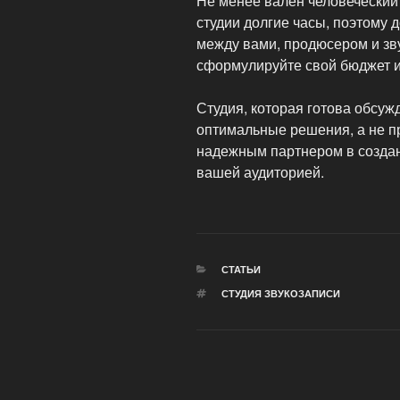
Не менее вален человеческий
студии долгие часы, поэтому 
между вами, продюсером и зв
сформулируйте свой бюджет и
Студия, которая готова обсуж
оптимальные решения, а не пр
надежным партнером в создани
вашей аудиторией.
РУБРИКИ
СТАТЬИ
МЕТКИ
СТУДИЯ ЗВУКОЗАПИСИ