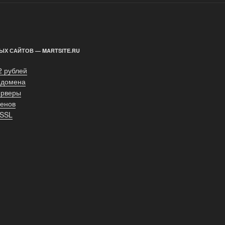
ЫХ САЙТОВ — MARTSITE.RU
2 рублей
 домена
ерверы
енов
 SSL