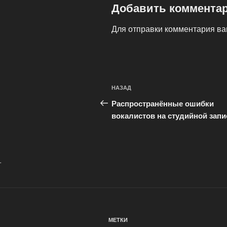
Добавить коммента
Для отправки комментария в
Навигация
Предыдущая
НАЗАД
по
запись:
Распространённые ошибки
записям
вокалистов на студийной запи
.
МЕТКИ