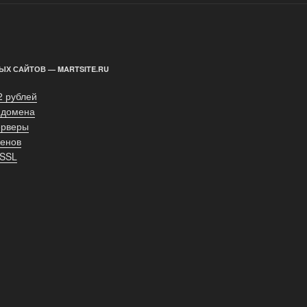
ЫХ САЙТОВ — MARTSITE.RU
2 рублей
 домена
ерверы
енов
 SSL