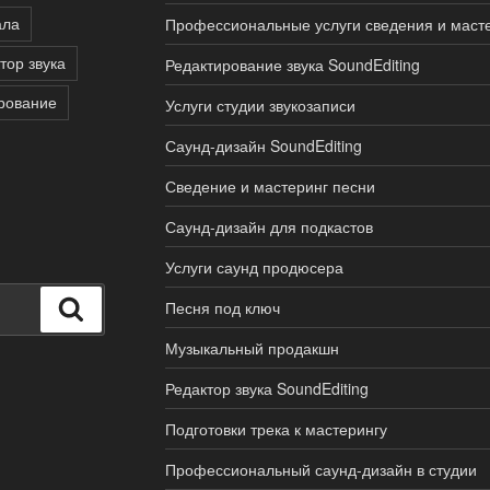
ала
Профессиональные услуги сведения и маст
тор звука
Редактирование звука SoundEditing
рование
Услуги студии звукозаписи
Саунд-дизайн SoundEditing
Сведение и мастеринг песни
Саунд-дизайн для подкастов
Услуги саунд продюсера
Поиск
Песня под ключ
Музыкальный продакшн
Редактор звука SoundEditing
Подготовки трека к мастерингу
Профессиональный саунд-дизайн в студии