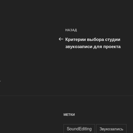
Навигация
Предыдущая
НАЗАД
по
запись:
Критерии выбора студии
записям
звукозаписи для проекта
.
МЕТКИ
SoundEditing
Звукозапись