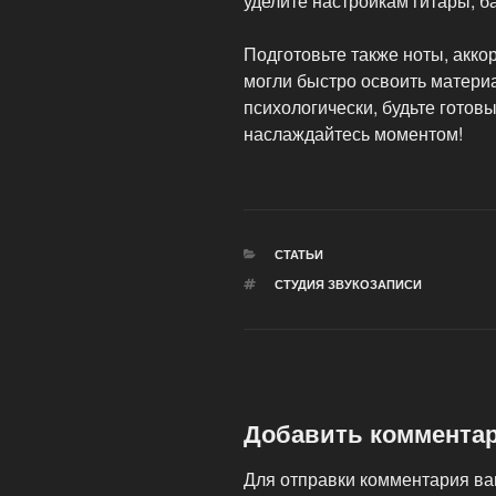
уделите настройкам гитары, б
Подготовьте также ноты, акко
могли быстро освоить материа
психологически, будьте готовы
наслаждайтесь моментом!
РУБРИКИ
СТАТЬИ
МЕТКИ
СТУДИЯ ЗВУКОЗАПИСИ
Добавить коммента
Для отправки комментария в