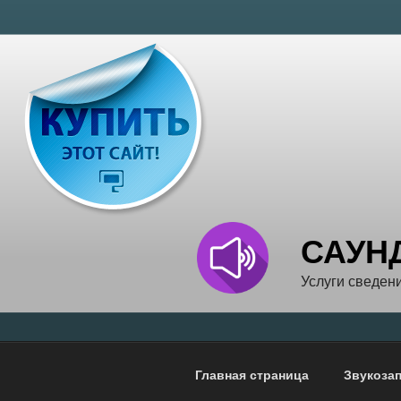
Перейти
к
содержимому
САУН
Услуги сведени
Главная страница
Звукозап