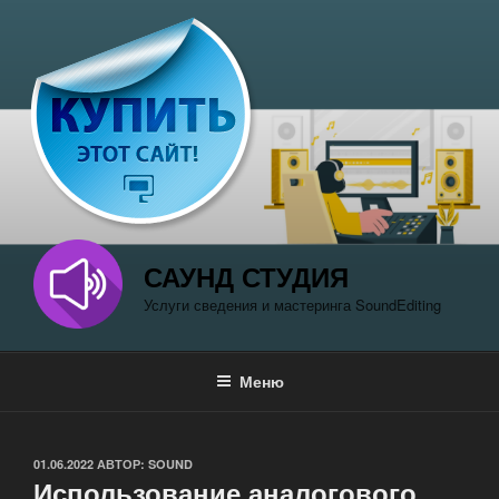
Перейти
к
содержимому
САУНД СТУДИЯ
Услуги сведения и мастеринга SoundEditing
Меню
ОПУБЛИКОВАНО
01.06.2022
АВТОР:
SOUND
Использование аналогового