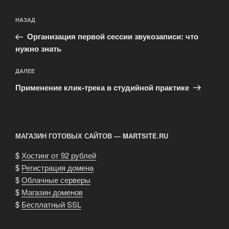
Навигация
Предыдущая
НАЗАД
по
запись:
записям
Организация первой сессии звукозаписи: что
нужно знать
Следующая
ДАЛЕЕ
запись
Применение клик-трека в студийной практике
МАГАЗИН ГОТОВЫХ САЙТОВ — MARTSITE.RU
$
Хостинг от 92 рублей
$
Регистрация домена
$
Облачные серверы
$
Магазин доменов
$
Бесплатный SSL